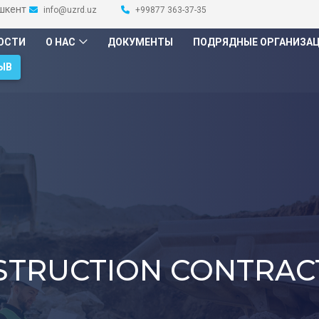
ашкент
info@uzrd.uz
+99877 363-37-35
ОСТИ
О НАС
ДОКУМЕНТЫ
ПОДРЯДНЫЕ ОРГАНИЗА
ЫВ
STRUCTION CONTRAC