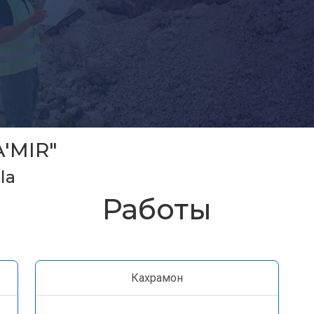
'MIR"
la
Работы
Кахрамон