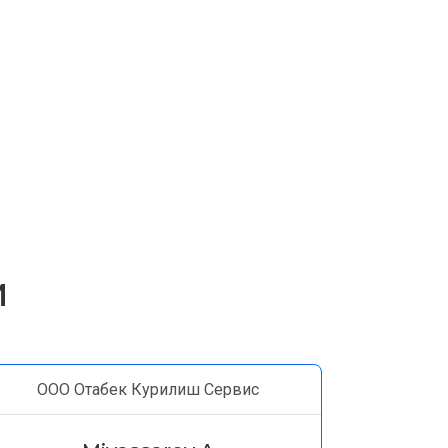
и
ООО Отабек Курилиш Сервис