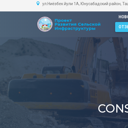
ул.Ниёзбек йули 1А, Юнусабадский район, Т
НОВ
ОТЗ
CON