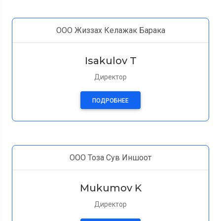
ООО Жиззах Келажак Барака
Isakulov T
Директор
ПОДРОБНЕЕ
ООО Тоза Сув Иншоот
Mukumov K
Директор