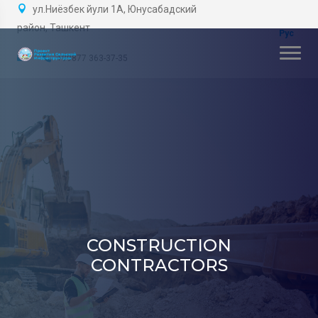
ул.Ниёзбек йули 1А, Юнусабадский
район, Ташкент
+99877 363-37-35
CONSTRUCTION
CONTRACTORS