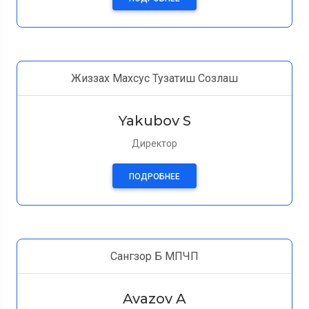
Жиззах Махсус Тузатиш Созлаш
Yakubov S
Директор
ПОДРОБНЕЕ
Сангзор Б МПЧП
Avazov A