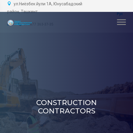
ул.Ниёзбек йули 1А, Юнусабадский
район, Ташкент
+99877 363-37-35
CONSTRUCTION
CONTRACTORS