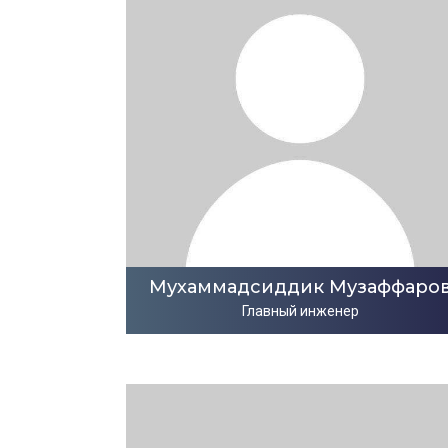
Мухаммадсиддик Музаффаро
Главный инженер