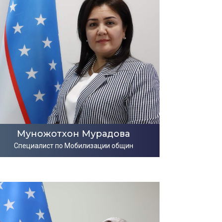
Муножотхон Мурадова
Специалист по Мобилизации общин