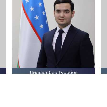
Дилшодбек Туробов
Специалист по закупкам