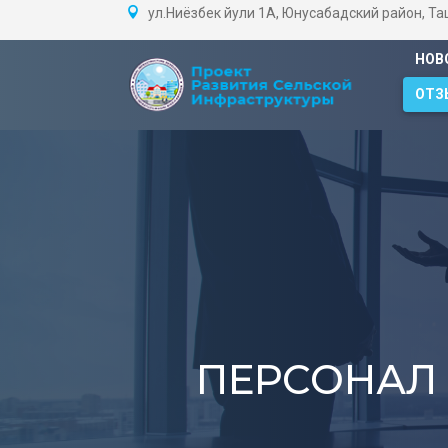
ул.Ниёзбек йули 1А, Юнусабадский район, Т
НОВ
ОТЗ
ПЕРСОНАЛ 