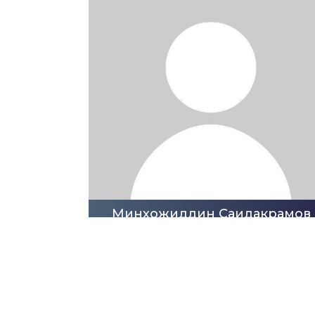
Минхожиддин Саидакрамов
Специалист по выплатам