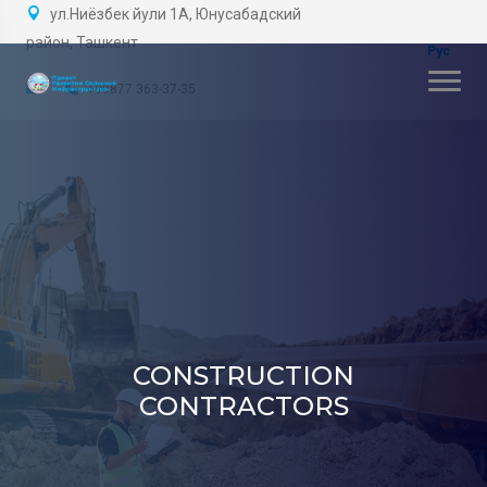
ул.Ниёзбек йули 1А, Юнусабадский
район, Ташкент
+99877 363-37-35
CONSTRUCTION
CONTRACTORS