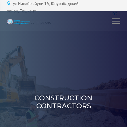
ул.Ниёзбек йули 1А, Юнусабадский
район, Ташкент
+99877 363-37-35
CONSTRUCTION
CONTRACTORS