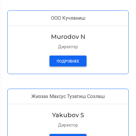
ООО Кучланиш
Murodov N
Директор
ПОДРОБНЕЕ
Жиззах Махсус Тузатиш Созлаш
Yakubov S
Директор