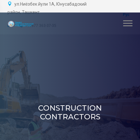
ул.Ниёзбек йули 1А, Юнусабадский
район, Ташкент
+99877 363-37-35
CONSTRUCTION
CONTRACTORS