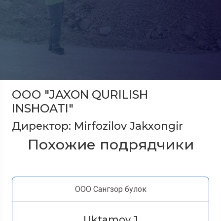
ООО "JAXON QURILISH
INSHOATI"
Директор: Mirfozilov Jakxongir
Похожие подрядчики
ООО Сангзор булок
Uktamov J