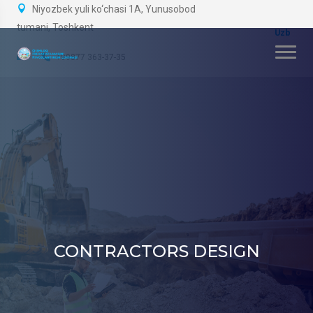
Niyozbek yuli ko‘chasi 1A, Yunusobod
tumani, Toshkent
+99877 363-37-35
CONTRACTORS DESIGN