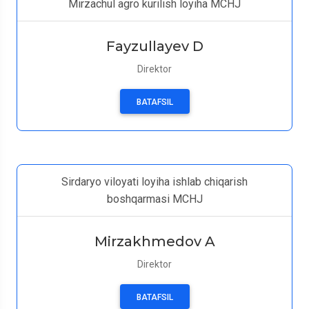
Mirzachul agro kurilish loyiha MCHJ
Fayzullayev D
Direktor
BATAFSIL
Sirdaryo viloyati loyiha ishlab chiqarish
boshqarmasi MCHJ
Mirzakhmedov A
Direktor
BATAFSIL