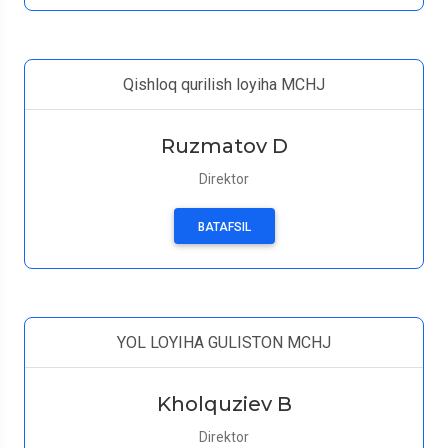
Qishloq qurilish loyiha MCHJ
Ruzmatov D
Direktor
BATAFSIL
YOL LOYIHA GULISTON MCHJ
Kholquziev B
Direktor