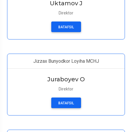
Uktamov J
Direktor
BATAFSIL
Jizzax Bunyodkor Loyiha MCHJ
Juraboyev O
Direktor
BATAFSIL