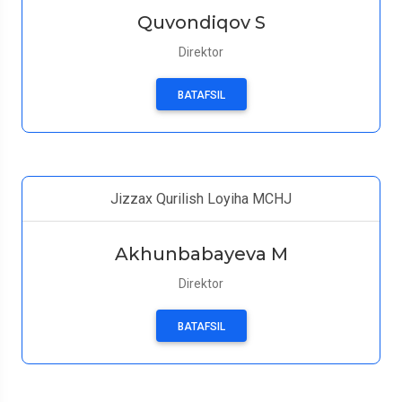
Quvondiqov S
Direktor
BATAFSIL
Jizzax Qurilish Loyiha MCHJ
Akhunbabayeva M
Direktor
BATAFSIL