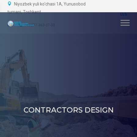
Niyozbek yuli ko‘chasi 1A, Yunusobod
tumani, Toshkent
+99877 363-37-35
CONTRACTORS DESIGN