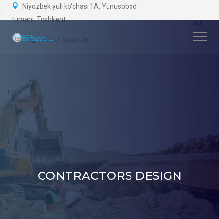
Niyozbek yuli ko‘chasi 1A, Yunusobod
tumani, Toshkent
+99877 363-37-35
CONTRACTORS DESIGN