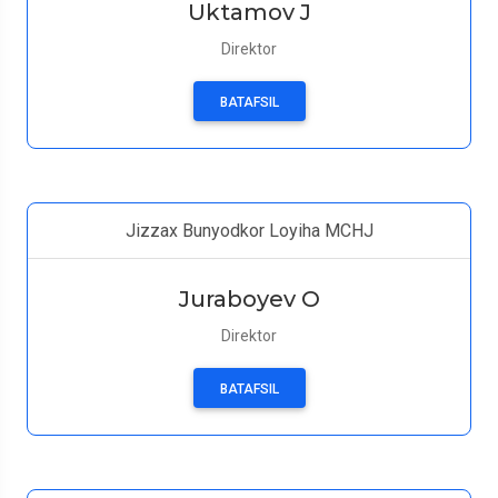
Uktamov J
Direktor
BATAFSIL
Jizzax Bunyodkor Loyiha MCHJ
Juraboyev O
Direktor
BATAFSIL