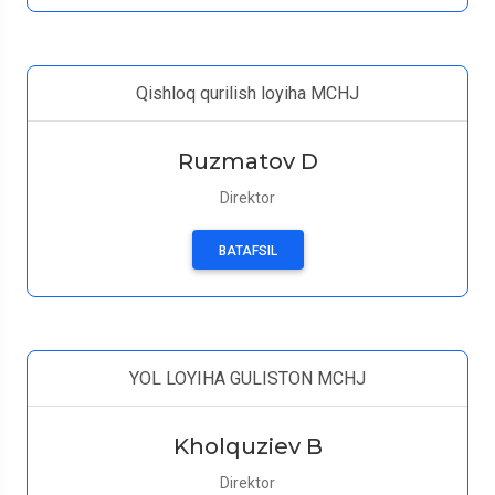
Qishloq qurilish loyiha MCHJ
Ruzmatov D
Direktor
BATAFSIL
YOL LOYIHA GULISTON MCHJ
Kholquziev B
Direktor