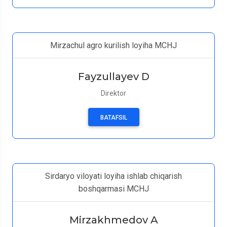
Mirzachul agro kurilish loyiha MCHJ
Fayzullayev D
Direktor
BATAFSIL
Sirdaryo viloyati loyiha ishlab chiqarish
boshqarmasi MCHJ
Mirzakhmedov A