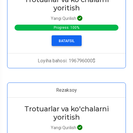
yoritish
Yangi Qurilish
Progress: 100%
BATAFSIL
Loyiha bahosi: 196796000$
Rezaksoy
Trotuarlar va ko'chalarni
yoritish
Yangi Qurilish