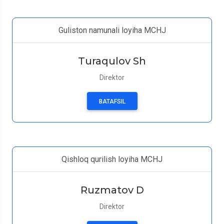
Guliston namunali loyiha MCHJ
Turaqulov Sh
Direktor
BATAFSIL
Qishloq qurilish loyiha MCHJ
Ruzmatov D
Direktor