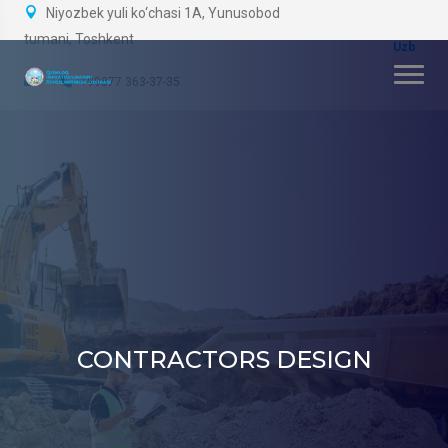
Niyozbek yuli ko‘chasi 1A, Yunusobod
tumani, Toshkent
+99877 363-37-35
CONTRACTORS DESIGN