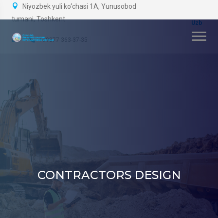
Niyozbek yuli ko‘chasi 1A, Yunusobod
tumani, Toshkent
+99877 363-37-35
CONTRACTORS DESIGN