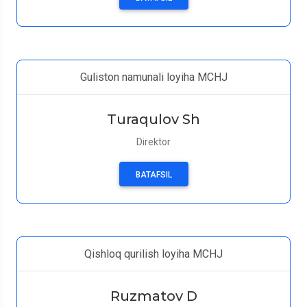
Guliston namunali loyiha MCHJ
Turaqulov Sh
Direktor
BATAFSIL
Qishloq qurilish loyiha MCHJ
Ruzmatov D