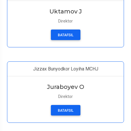
Uktamov J
Direktor
BATAFSIL
Jizzax Bunyodkor Loyiha MCHJ
Juraboyev O
Direktor
BATAFSIL