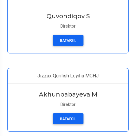
Quvondiqov S
Direktor
BATAFSIL
Jizzax Qurilish Loyiha MCHJ
Akhunbabayeva M
Direktor
BATAFSIL