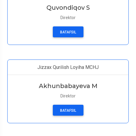
Quvondiqov S
Direktor
BATAFSIL
Jizzax Qurilish Loyiha MCHJ
Akhunbabayeva M
Direktor
BATAFSIL