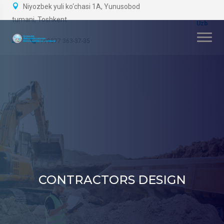
Niyozbek yuli ko‘chasi 1A, Yunusobod
tumani, Toshkent
+99877 363-37-35
CONTRACTORS DESIGN