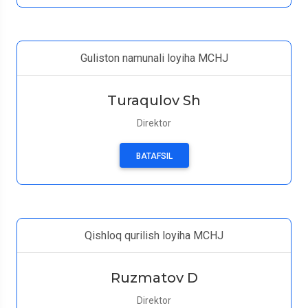
Guliston namunali loyiha MCHJ
Turaqulov Sh
Direktor
BATAFSIL
Qishloq qurilish loyiha MCHJ
Ruzmatov D
Direktor