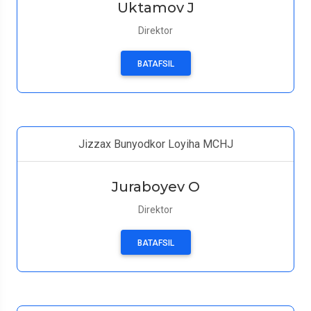
Uktamov J
Direktor
BATAFSIL
Jizzax Bunyodkor Loyiha MCHJ
Juraboyev O
Direktor
BATAFSIL