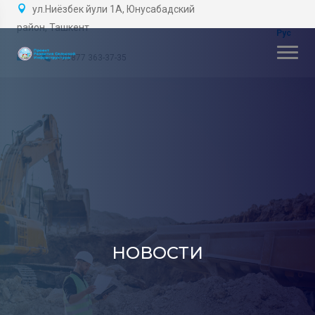
ул.Ниёзбек йули 1А, Юнусабадский
район, Ташкент
+99877 363-37-35
НОВОСТИ