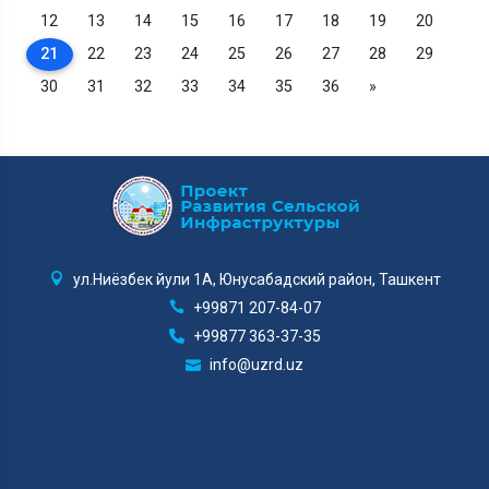
12
13
14
15
16
17
18
19
20
21
22
23
24
25
26
27
28
29
30
31
32
33
34
35
36
»
ул.Ниёзбек йули 1А, Юнусабадский район, Ташкент
+99871 207-84-07
+99877 363-37-35
info@uzrd.uz