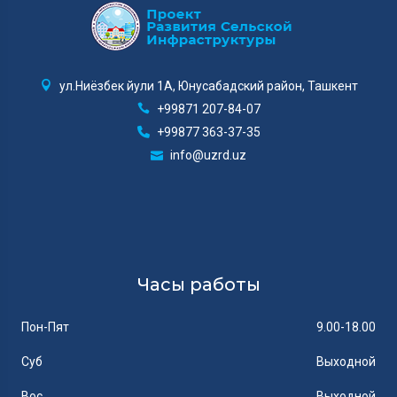
ул.Ниёзбек йули 1А, Юнусабадский район, Ташкент
+99871 207-84-07
+99877 363-37-35
info@uzrd.uz
Часы работы
Пон-Пят
9.00-18.00
Суб
Выходной
Вос
Выходной