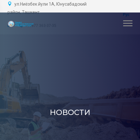
ул.Ниёзбек йули 1А, Юнусабадский
район, Ташкент
+99877 363-37-35
НОВОСТИ