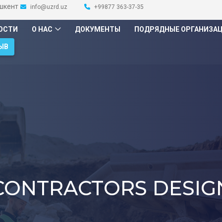
ашкент
info@uzrd.uz
+99877 363-37-35
ОСТИ
О НАС
ДОКУМЕНТЫ
ПОДРЯДНЫЕ ОРГАНИЗА
ЫВ
CONTRACTORS DESIG