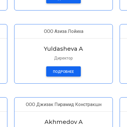
ООО Азиза Лойиха
Yuldasheva A
Директор
ПОДРОБНЕЕ
ООО Джизак Пирамид Констракшн
Akhmedov A