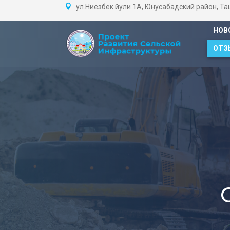
ул.Ниёзбек йули 1А, Юнусабадский район, Т
НОВ
ОТЗ