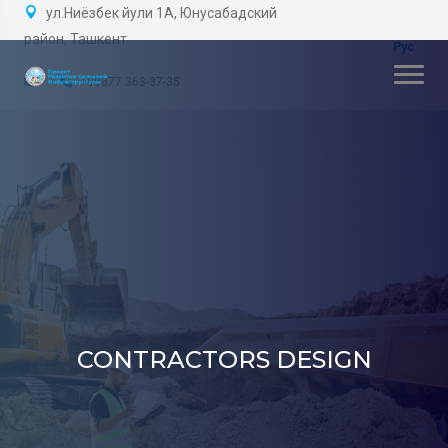
ул.Ниёзбек йули 1А, Юнусабадский
район, Ташкент
+99877 363-37-35
CONTRACTORS DESIGN