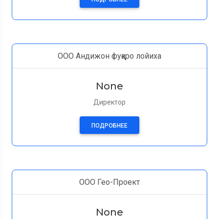
ООО Aндижон фуқаро лойиха
None
Директор
ПОДРОБНЕЕ
ООО Гео-Проект
None