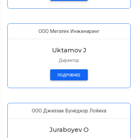
ООО Мегатек Инжиниринг
Uktamov J
Директор
ПОДРОБНЕЕ
ООО Джиззак Бунёдкор Лойиха
Juraboyev O