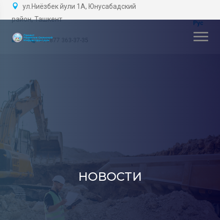
ул.Ниёзбек йули 1А, Юнусабадский
район, Ташкент
+99877 363-37-35
НОВОСТИ