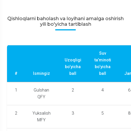
Qishloqlarni baholash va loyihani amalga oshirish
yili bo'yicha tartiblash
Suv
Uzoqligi
ta’minoti
bo’yicha
bo’yicha
#
Ismingiz
ball
ball
Ja
1
Gulshan
2
4
6
QFY
2
Yuksalish
3
5
8
MFY