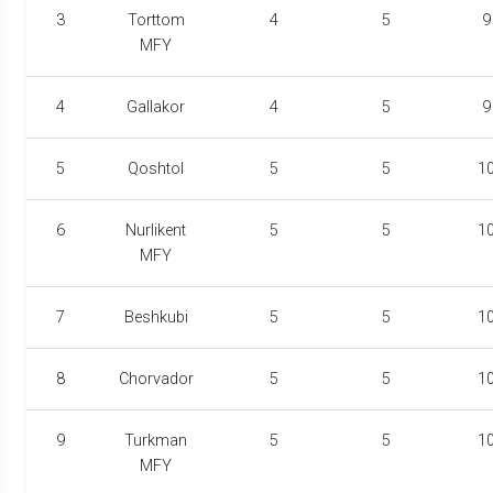
3
Torttom
4
5
9
MFY
4
Gallakor
4
5
9
5
Qoshtol
5
5
1
6
Nurlikent
5
5
1
MFY
7
Beshkubi
5
5
1
8
Chorvador
5
5
1
9
Turkman
5
5
1
MFY