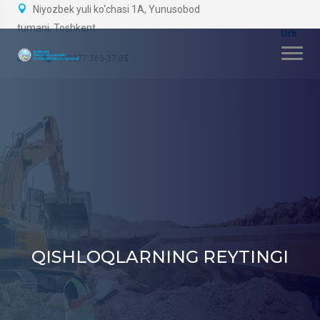
Niyozbek yuli ko‘chasi 1A, Yunusobod
tumani, Toshkent
+99877 363-37-35
QISHLOQLARNING REYTINGI