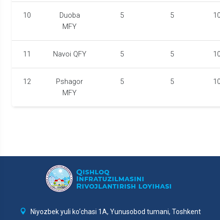
10
Duoba
5
5
1
MFY
11
Navoi QFY
5
5
1
12
Pshagor
5
5
1
MFY
Niyozbek yuli ko‘chasi 1A, Yunusobod tumani, Toshkent