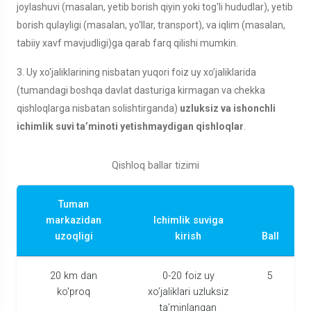
joylashuvi (masalan, yetib borish qiyin yoki tog'li hududlar), yetib
borish qulayligi (masalan, yo'llar, transport), va iqlim (masalan,
tabiiy xavf mavjudligi)ga qarab farq qilishi mumkin.
3. Uy xo'jaliklarining nisbatan yuqori foiz uy xo’jaliklarida
(tumandagi boshqa davlat dasturiga kirmagan va chekka
qishloqlarga nisbatan solishtirganda)
uzluksiz va ishonchli
ichimlik suvi ta’minoti yetishmaydigan qishloqlar
.
Qishloq ballar tizimi
Tuman
markazidan
Ichimlik suviga
uzoqligi
kirish
Ball
20 km dan
0-20 foiz uy
5
ko'proq
xo’jaliklari uzluksiz
ta’minlangan