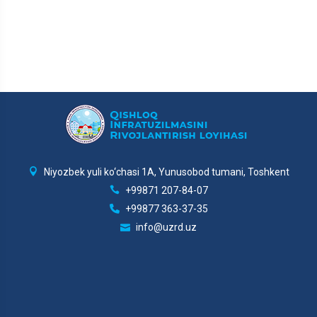
Niyozbek yuli ko‘chasi 1A, Yunusobod tumani, Toshkent
+99871 207-84-07
+99877 363-37-35
info@uzrd.uz