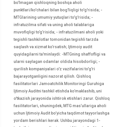
bo'lmagan qishloqning boshqa aholi
punktlari/ko'chalari bilan bog'liqligi to'g'risida; -
MTGlarining umumiy yutuqlari to'g'risida; -
infratuzilma sifati va uning aholi talablariga
muvofiqligi to’g’risida; - infratuzilmani aholi yoki
tegishli tashkilotlar tomonidan tegishli tarzda
saqlash va xizmat ko’rsatish; Ijtimoiy audit
quyidagilarni ta'minlaydi: -MTGning shaffofligi va
ularni saylagan odamlar oldida hisobdorligi; -
qurilish kompaniyalari o'z vazifalarini to'g'ri
bajarayotganligini nazorat qilish. Qishloq
fasilitatorlari Jamoatchilik Monitoringi Guruhiga
Ijtimoiy Auditni tashkil etishda ko’maklashib, uni
o'tkazish jarayonida ishtirok etishlari zarur. Qishloq
fasilitatorlari, shuningdek, MTG mas’ullariga aholi
uchun Ijtimoiy Audit bo’yicha taqdimot tayyorlashga
yordam berishlari kerak. Ushbu jarayondagi 1-