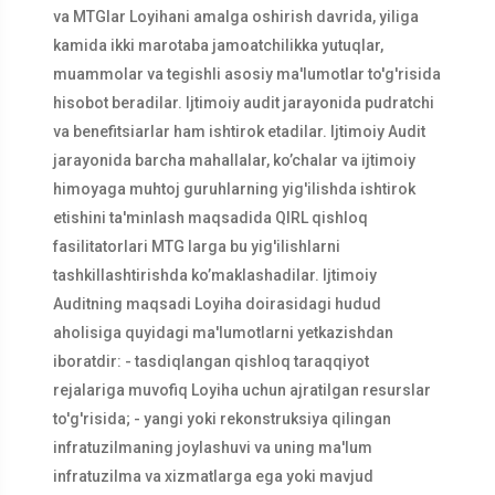
va MTGlar Loyihani amalga oshirish davrida, yiliga
kamida ikki marotaba jamoatchilikka yutuqlar,
muammolar va tegishli asosiy ma'lumotlar to'g'risida
hisobot beradilar. Ijtimoiy audit jarayonida pudratchi
va benefitsiarlar ham ishtirok etadilar. Ijtimoiy Audit
jarayonida barcha mahallalar, ko’chalar va ijtimoiy
himoyaga muhtoj guruhlarning yig'ilishda ishtirok
etishini ta'minlash maqsadida QIRL qishloq
fasilitatorlari MTG larga bu yig'ilishlarni
tashkillashtirishda ko’maklashadilar. Ijtimoiy
Auditning maqsadi Loyiha doirasidagi hudud
aholisiga quyidagi ma'lumotlarni yetkazishdan
iboratdir: - tasdiqlangan qishloq taraqqiyot
rejalariga muvofiq Loyiha uchun ajratilgan resurslar
to'g'risida; - yangi yoki rekonstruksiya qilingan
infratuzilmaning joylashuvi va uning ma'lum
infratuzilma va xizmatlarga ega yoki mavjud