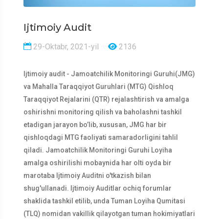
Ijtimoiy Audit
29-Oktabr, 2021-yil
2136
Ijtimoiy audit - Jamoatchilik Monitoringi Guruhi(JMG)
va Mahalla Taraqqiyot Guruhlari (MTG) Qishloq
Taraqqiyot Rejalarini (QTR) rejalashtirish va amalga
oshirishni monitoring qilish va baholashni tashkil
etadigan jarayon bo’lib, xususan, JMG har bir
qishloqdagi MTG faoliyati samaradorligini tahlil
qiladi. Jamoatchilik Monitoringi Guruhi Loyiha
amalga oshirilishi mobaynida har olti oyda bir
marotaba Ijtimoiy Auditni o'tkazish bilan
shug'ullanadi. Ijtimoiy Auditlar ochiq forumlar
shaklida tashkil etilib, unda Tuman Loyiha Qumitasi
(TLQ) nomidan vakillik qilayotgan tuman hokimiyatlari