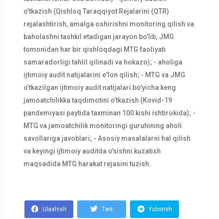
o’tkazish (Qishloq Taraqqiyot Rejalarini (QTR)
rejalashtirish, amalga oshirishni monitoring qilish va
baholashni tashkil etadigan jarayon bo’lib, JMG
tomonidan har bir qishloqdagi MTG faoliyati
samaradorligi tahlil qilinadi va hokazo); - aholiga
ijtimoiy audit natijalarini e'lon qilish; - MTG va JMG
o’tkazilgan ijtimoiy audit natijalari bo'yicha keng
jamoatchilikka taqdimotini o’tkazish (Kovid-19
pandemiyasi paytida taxminan 100 kishi ishtirokida); -
MTG va jamoatchilik monitoringi guruhining aholi
savollariga javoblari; - Asosiy masalalarni hal qilish
va keyingi ijtimoiy auditda o’sishni kuzatish
maqsadida MTG harakat rejasini tuzish.
Ulashish
Twit
Yuborish