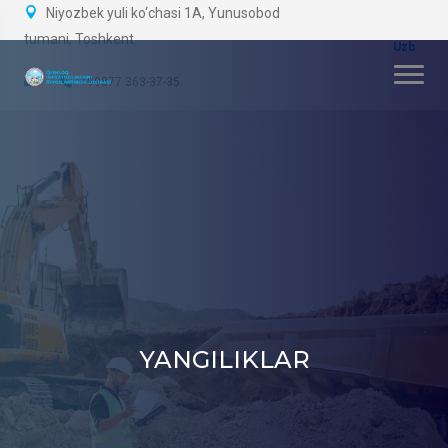
Niyozbek yuli ko‘chasi 1A, Yunusobod
tumani, Toshkent
+99877 363-37-35
YANGILIKLAR