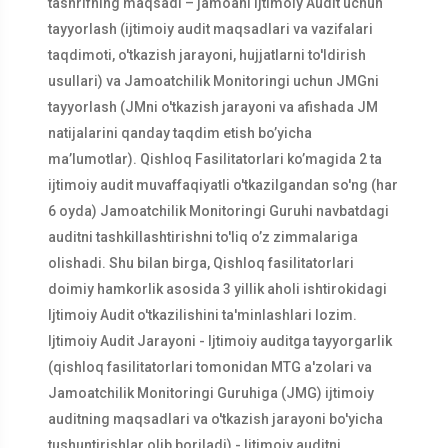
tashrifning maqsadi – jamoani Ijtimoiy Audit uchun
tayyorlash (ijtimoiy audit maqsadlari va vazifalari
taqdimoti, o'tkazish jarayoni, hujjatlarni to'ldirish
usullari) va Jamoatchilik Monitoringi uchun JMGni
tayyorlash (JMni o'tkazish jarayoni va afishada JM
natijalarini qanday taqdim etish bo’yicha
ma’lumotlar). Qishloq Fasilitatorlari ko’magida 2 ta
ijtimoiy audit muvaffaqiyatli o'tkazilgandan so'ng (har
6 oyda) Jamoatchilik Monitoringi Guruhi navbatdagi
auditni tashkillashtirishni to'liq o’z zimmalariga
olishadi. Shu bilan birga, Qishloq fasilitatorlari
doimiy hamkorlik asosida 3 yillik aholi ishtirokidagi
Ijtimoiy Audit o'tkazilishini ta'minlashlari lozim.
Ijtimoiy Audit Jarayoni - Ijtimoiy auditga tayyorgarlik
(qishloq fasilitatorlari tomonidan MTG a'zolari va
Jamoatchilik Monitoringi Guruhiga (JMG) ijtimoiy
auditning maqsadlari va o'tkazish jarayoni bo'yicha
tushuntirishlar olib boriladi) - Ijtimoiy auditni