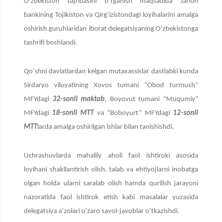
O‘zbekiston tajribasini o‘rganish maqsadida Jahon
bankining Tojikiston va Qirg‘izistondagi loyihalarini amalga
oshirish guruhlaridan iborat delegatsiyaning O‘zbekistonga
tashrifi boshlandi.
Qo‘shni davlatlardan kelgan mutaxassislar dastlabki kunda
Sirdaryo viloyatining Xovos tumani “Obod turmush”
MFYdagi
32-sonli maktab
, Boyovut tumani “Muqumiy”
MFYdagi
18-sonli MTT
va “Boboyurt” MFYdagi
12-sonli
MTT
larda amalga oshirilgan ishlar bilan tanishishdi.
Uchrashuvlarda mahalliy aholi faol ishtiroki asosida
loyihani shakllantirish olish, talab va ehtiyojlarni inobatga
olgan holda ularni saralab olish hamda qurilish jarayoni
nazoratida faol ishtirok etish kabi masalalar yuzasida
delegatsiya a’zolari o‘zaro savol-javoblar o‘tkazishdi.