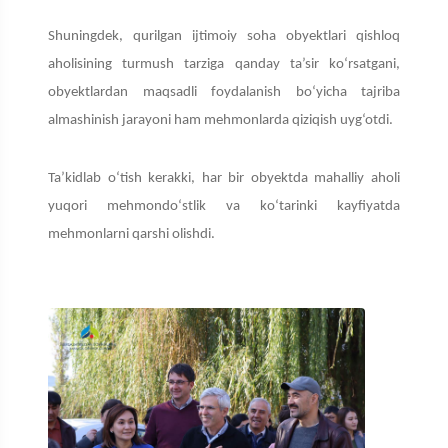
Shuningdek, qurilgan ijtimoiy soha obyektlari qishloq
aholisining turmush tarziga qanday ta’sir ko‘rsatgani,
obyektlardan maqsadli foydalanish bo‘yicha tajriba
almashinish jarayoni ham mehmonlarda qiziqish uyg‘otdi.
Ta’kidlab o‘tish kerakki, har bir obyektda mahalliy aholi
yuqori mehmondo‘stlik va ko‘tarinki kayfiyatda
mehmonlarni qarshi olishdi.