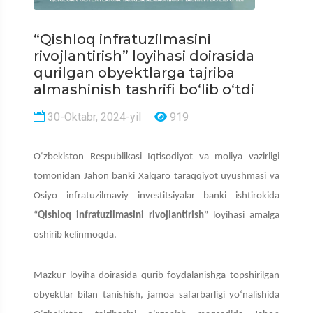
“Qishloq infratuzilmasini
rivojlantirish” loyihasi doirasida
qurilgan obyektlarga tajriba
almashinish tashrifi bo‘lib o‘tdi
30-Oktabr, 2024-yil
919
O‘zbekiston Respublikasi Iqtisodiyot va moliya vazirligi
tomonidan Jahon banki Xalqaro taraqqiyot uyushmasi va
Osiyo infratuzilmaviy investitsiyalar banki ishtirokida
“
Qishloq infratuzilmasini rivojlantirish
” loyihasi amalga
oshirib kelinmoqda.
Mazkur loyiha doirasida qurib foydalanishga topshirilgan
obyektlar bilan tanishish, jamoa safarbarligi yo‘nalishida