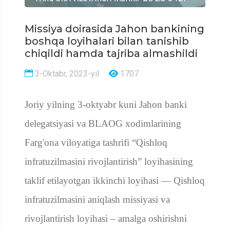
Missiya doirasida Jahon bankining
boshqa loyihalari bilan tanishib
chiqildi hamda tajriba almashildi
3-Oktabr, 2023-yil
1707
Joriy yilning 3-oktyabr kuni Jahon banki
delegatsiyasi va
BLAOG
xodimlarining
Farg'ona viloyatiga tashrifi
“Q
ishloq
infratuzilmasini rivojlantirish
” loyihasining
taklif etilayotgan ikkinchi loyihasi —
Q
ishloq
infratuzilmasini aniqlash missiyasi va
rivojlantirish loyihasi – amalga oshirishni