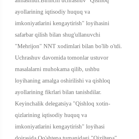
almashildi.
Birinchi uchrashuv "
Q
ishloq
ayollarining iqtisodiy huquq va
imkoniyatlarini kengaytirish" loyihasini
safarbar qilish bilan shug'ullanuvchi
"Mehrijon"
NNT
xodimlari bilan bo'lib o'tdi.
Uchrashuv davomida tomonlar ustuvor
masalalarni muhokama qilib, ushbu
loyihaning amalga oshirilishi va qishloq
ayollarining fikrlari bilan tanishdilar.
Keyinchalik delegatsiya "
Q
ishloq xotin-
qizlarining iqtisodiy huquq va
imkoniyatlarini kengaytirish" loyihasi
doirasida Qo'shtepa tumanidagi "Qiziltepa"