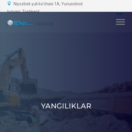
Niyozbek yuli ko‘chasi 1A, Yunusobod
tumani, Toshkent
+99877 363-37-35
YANGILIKLAR