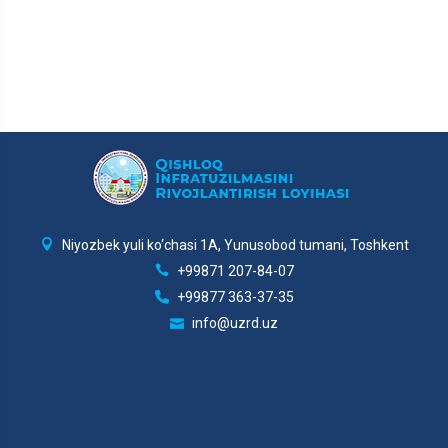
Niyozbek yuli ko‘chasi 1A, Yunusobod tumani, Toshkent
+99871 207-84-07
+99877 363-37-35
info@uzrd.uz