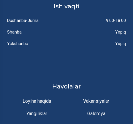
Ish vaqti
Dushanba-Juma
9.00-18.00
Shanba
Yopiq
Yakshanba
Yopiq
Havolalar
Loyiha haqida
Vakansiyalar
Yangiliklar
Galereya
Aloqa
Me'yoriy hujjatlar