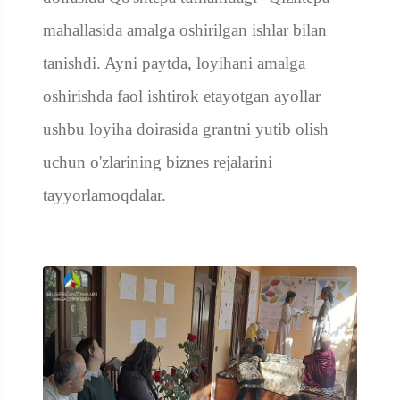
mahallasida amalga oshirilgan ishlar bilan
tanishdi. Ayni paytda, loyihani amalga
oshirishda faol ishtirok etayotgan ayollar
ushbu loyiha doirasida gran
t
ni yutib olish
uchun o'zlarining biznes rejalarini
tayyorlamoqdalar.