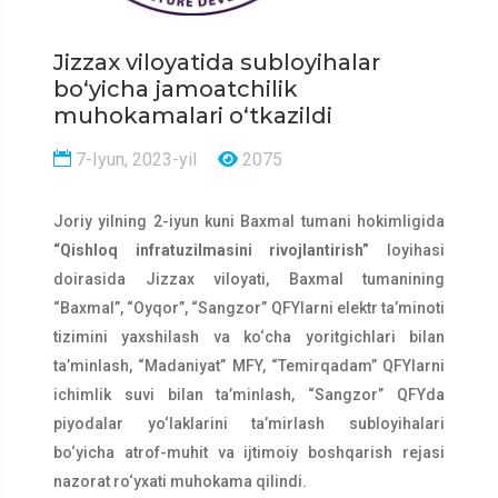
Jizzax viloyatida subloyihalar
bo‘yicha jamoatchilik
muhokamalari o‘tkazildi
7-Iyun, 2023-yil
2075
Joriy yilning 2-iyun kuni Baxmal tumani hokimligida
“Qishloq infratuzilmasini rivojlantirish”
loyihasi
doirasida Jizzax viloyati, Baxmal tumanining
“Baxmal”, “Oyqor”, “Sangzor” QFYlarni elektr ta’minoti
tizimini yaxshilash va ko‘cha yoritgichlari bilan
ta’minlash, “Madaniyat” MFY, “Temirqadam” QFYlarni
ichimlik suvi bilan ta’minlash, “Sangzor” QFYda
piyodalar yo‘laklarini ta’mirlash subloyihalari
bo‘yicha atrof-muhit va ijtimoiy boshqarish rejasi
nazorat ro‘yxati muhokama qilindi.