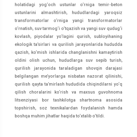
holatidagi yog‘och ustunlar o‘rniga temir-beton
ustunlarini almashtirish, hududlardagi yaroqsiz
transformatorlar o‘rniga yangi transformatorlar
o‘rnatish, suv tarmog‘i o‘tqazish va yangi suv qudug‘i
kovlash, piyodalar yo‘lagini qurish, subloyihaning
ekologik ta’sirlari va qurilish jarayonlarida hududda
qazish, ko‘mish ishlarida changlanishni kamaytirish
oldini olish uchun, hududlarga suv sepib turish,
qurilish jarayonida taraladigan shovqin darajasi
belgilangan me’yorlarga nisbatan nazorat qilinishi,
qurilish qayta ta’mirlash hududida chiqindilarni yo‘q
qilish choralarini ko‘rish va maxsus guvohnoma
litsenziyasi bor tashkilotga shartnoma asosida
topshirish, soz texnikalardan foydalanish hamda
boshqa muhim jihatlar haqida to‘xtalib o‘tildi.