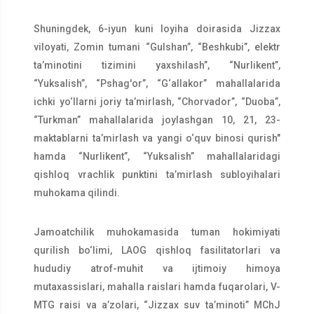
Shuningdek, 6-iyun kuni loyiha doirasida Jizzax
viloyati, Zomin tumani “Gulshan”, “Beshkubi”, elektr
ta’minotini tizimini yaxshilash”, “Nurlikent”,
“Yuksalish”, “Pshag'or”, “G‘allakor” mahallalarida
ichki yo‘llarni joriy ta’mirlash, “Chorvador”, “Duoba”,
“Turkman” mahallalarida joylashgan 10, 21, 23-
maktablarni ta’mirlash va yangi o‘quv binosi qurish"
hamda “Nurlikent”, “Yuksalish” mahallalaridagi
qishloq vrachlik punktini ta’mirlash subloyihalari
muhokama qilindi.
Jamoatchilik muhokamasida tuman hokimiyati
qurilish bo‘limi, LAOG qishloq fasilitatorlari va
hududiy atrof-muhit va ijtimoiy himoya
mutaxassislari, mahalla raislari hamda fuqarolari, V-
MTG raisi va a’zolari, “Jizzax suv taʼminoti” MChJ