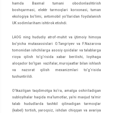
hamda Baxmal tumani obodonlashtirish
boshqarmasi, elektr tarmoqlari korxonasi, tuman
ekologiya bo‘limi, avtomobil yo‘llaridan foydalanish
UK xodimlariham ishtirok etishdi.
LAOG ning hududiy atrof-muhit va ijtimoiy himoya
bo‘yicha mutaxassislari O.Tangriyev va F.Nazarova
tomonidan ishchilarga asosiy qoidalar va talablarga
rioya qilish to‘g‘risida xabar berilishi, loyihaga
aloqador bo‘lgan vazifalar, murojaatlar bilan ishlash
va nazorat qilish mexanizmlari to‘g‘risida
tushuntirildi.
O‘tkazilgan taqdimotga ko‘ra, amalga oshiriladigan
subloyihalar haqida ma’lumotlar, ya’ni mavjud ta’mir
talab hududlarda tashkil qilinadigan tarmoqlar
(kabel) tortish, yaroqsiz, ishdan chiqqan va avariya