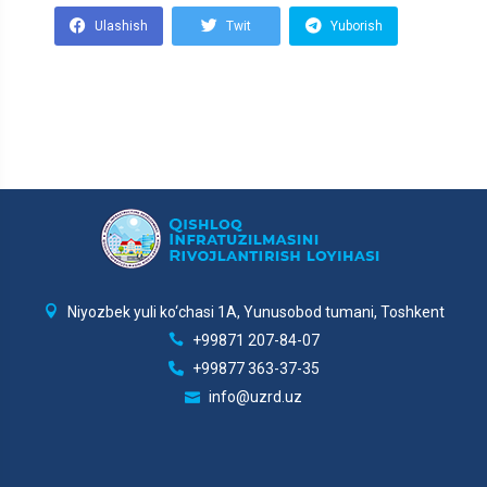
Ulashish
Twit
Yuborish
Niyozbek yuli ko‘chasi 1A, Yunusobod tumani, Toshkent
+99871 207-84-07
+99877 363-37-35
info@uzrd.uz