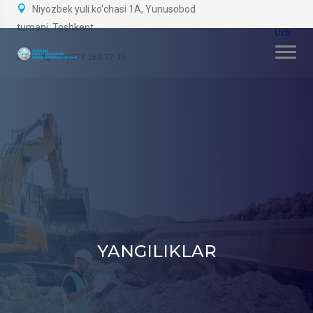
Niyozbek yuli ko‘chasi 1A, Yunusobod
tumani, Toshkent
+99877 363-37-35
YANGILIKLAR