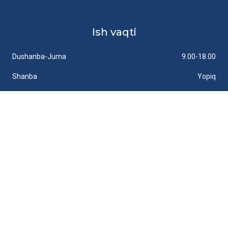
Ish vaqti
Dushanba-Juma
9.00-18.00
Shanba
Yopiq
Yakshanba
Yopiq
Havolalar
Loyiha haqida
Vakansiyalar
Yangiliklar
Galereya